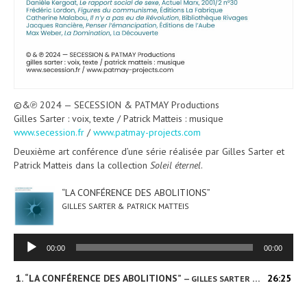
©&℗ 2024 — SECESSION & PATMAY Productions
Gilles Sarter : voix, texte / Patrick Matteis : musique
www.secession.fr
/
www.patmay-projects.com
Deuxième art conférence d’une série réalisée par Gilles Sarter et
Patrick Matteis dans la collection
Soleil éternel
.
“LA CONFÉRENCE DES ABOLITIONS”
GILLES SARTER & PATRICK MATTEIS
Audio
00:00
00:00
Player
1.
“LA CONFÉRENCE DES ABOLITIONS”
26:25
— GILLES SARTER & PATRICK MATTEIS